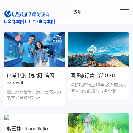
品牌案例
Brand Case
深圳
首页
品牌案例
企业官网案例
全部案例
企业官网案例
品牌网站建设与网络营销方案服务商
口岸中旅【总部】官网
国深旅行营业部 GSIT
sztravel
深耕旅游行业15年 致力成为大
湾区领先的旅行服务企业
深圳成立最早、历史最悠久的
老字号品牌旅行社
昶嘉捷 ChangJiajie