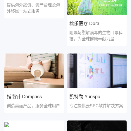
提供海外融资、资产管理及海
外移民一站式服务
桃乐医疗 Dora
阻隔与裂解病毒的生物口罩科
技，为全球健康奉献力量
指南针 Compass
凯特勒 Yunspc
创造美丽产品，服务全球用户
专注提供云SPC软件解决方案