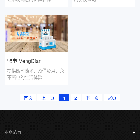
盟电 MengDian
提供随时随地、及借及用、永
不断电的生活体验
首页
上一页
1
2
下一页
尾页
业务范围