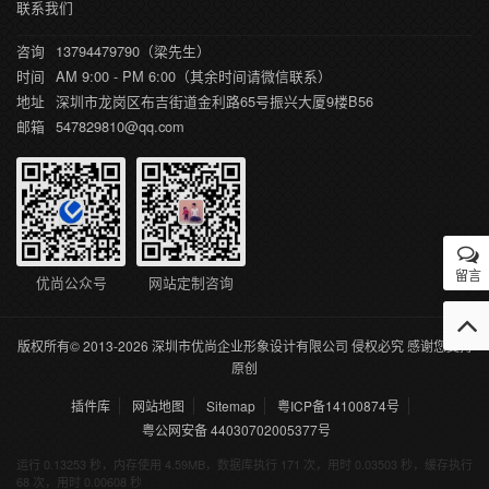
联系我们
咨询
13794479790（梁先生）
时间
AM 9:00 - PM 6:00（其余时间请微信联系）
地址
深圳市龙岗区布吉街道金利路65号振兴大厦9楼B56
邮箱
547829810@qq.com
留言
优尚公众号
网站定制咨询
版权所有© 2013-2026 深圳市优尚企业形象设计有限公司 侵权必究 感谢您支持
原创
插件库
网站地图
Sitemap
粤ICP备14100874号
粤公网安备 44030702005377号
运行
0.13253
秒，内存使用
4.59MB
，数据库执行
171
次，用时
0.03503
秒，缓存执行
68
次，用时
0.00608
秒