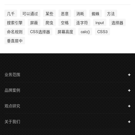
几千
可以通过
某些
恶意
消耗
蜘蛛
方法
搜索引擎
屏蔽
爬虫
空格
连字符
input
选择器
命名规则
CSS选择器
屏幕高度
calc()
CSS3
垂直居中
业务范围
品牌案例
观点研究
关于我们