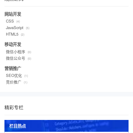
网站开发
CSS
(4)
JavaScript
(5)
HTML5
(2)
移动开发
微信小程序
(0)
微信公众号
(0)
营销推广
SEO优化
(1)
竞价推广
(1)
精彩专栏
栏目热点