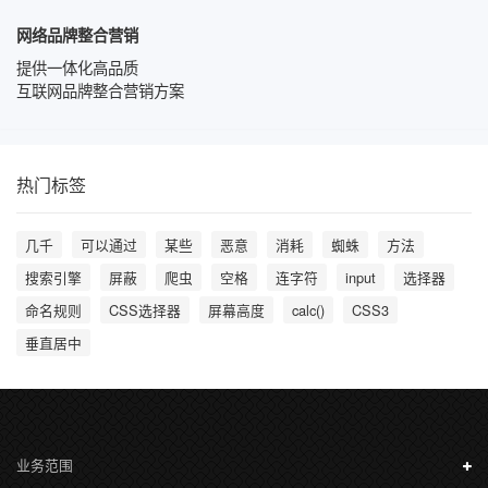
网络品牌整合营销
提供一体化高品质
互联网品牌整合营销方案
热门标签
几千
可以通过
某些
恶意
消耗
蜘蛛
方法
搜索引擎
屏蔽
爬虫
空格
连字符
input
选择器
命名规则
CSS选择器
屏幕高度
calc()
CSS3
垂直居中
业务范围